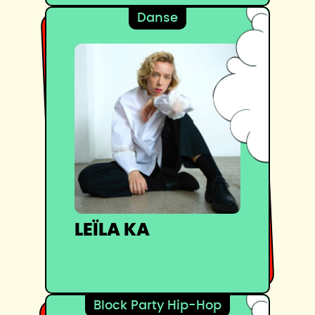
Danse
LEÏLA KA
Block Party Hip-Hop