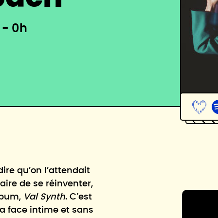
 - 0h
dire qu’on l’attendait
aire de se réinventer,
album,
Val Synth
. C’est
a face intime et sans