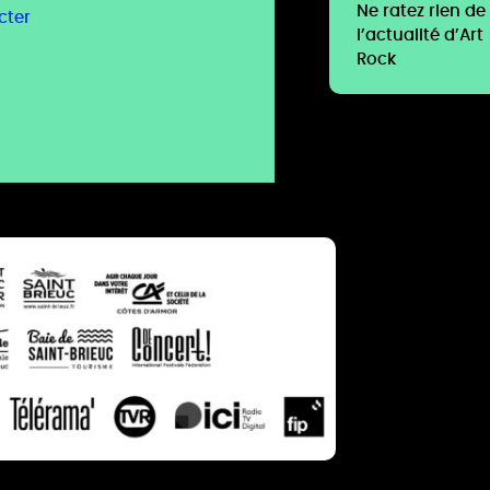
Ne ratez rien de
cter
l’actualité d’Art
Rock